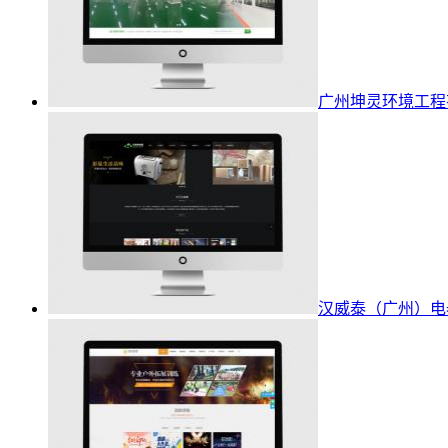
广州坤灵环境工程
汉威泰（广州）电