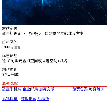
建站定位
适合初创企业，投资少、建站快的网站建设方案
价格区间
1800
元/左右
优惠信息
送1G阿里云虚拟空间或香港空间+域名
制作周期
5-7天完成
套餐选配
适配手机端
企业邮局
加英文版
免费备案
终身维护
挑选样板
获取报价
加微信