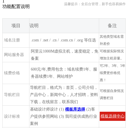
1
温馨提示：全后台管理，新手也容易操作
功能配置说明
项目
说明
备注
其他类型域名需
域名注册
.com / .net / .cn / .com.cn / .org 等任选
补差价
阿里云1000M虚拟主机，速度稳定，免
可根据实际情况
网站服务器
备案
增加主机容量。
可2年、3年、5年
600元/年,费用包含：域名续费1年、服
续费价格
续费更价格优
务器续费1年、网站维护
惠！
导航栏目，格式为：首页，公司介绍，
可根据自身情况
导航栏目
产品中心，新闻中心，人才招聘，资料
调整栏目
下载，在线留言，联系我们
基础设计师设计 (1)
模板库选择
(2)客
模板选择中心
设计标准
户提供参照网站 (3) 我司提供成熟行业
案例