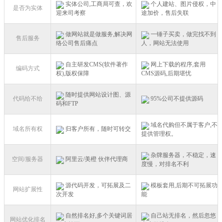
实体公司,工商局可查，欢
个人建站、图片侵权，中
是否为实体
迎来司考察
途加价，售后失联
做网站就是做服务,解决网
一锤子买卖，做完找不到
售后服务
络公司售后痛点
人，网站无法使用
自主研发CMS(软件著作
网上下载的程序,套用
编码方式
权),版权保障
CMS源码,后期堪忧
随时提供网站设计图、源
代码给不给
95%公司不提供源码
码和FTP
域名代购但不属于客户,不
域名所有权
归客户所有，随时可转交
提供管理权。
杂牌服务器，不稳定，速
空间/服务器
阿里云/美橙 伙伴代理商
度慢，对排名不利
源代码开发，可拓展及二
模板套用,后期不可拓展功
网站扩展性
次开发
能
自然排名好,多个关键词居
自己站无排名，然后忽悠
网站优化排名