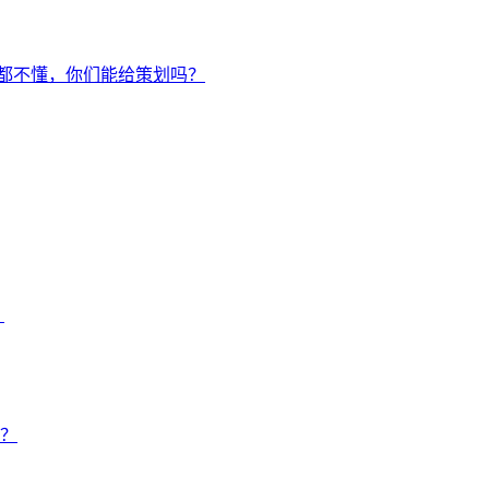
都不懂，你们能给策划吗？
？
么？